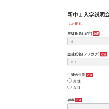
新中１入学説明会
*は必須項目
生徒氏名(漢字)
生徒氏名(フリガナ)
生徒の性別
男性
女性
学年