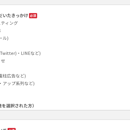
だいたきっかけ
スティング
布
ール)
Twitter)・LINEなど)
らせ
電柱広告など)
・アップ系列など)
他を選択された方）