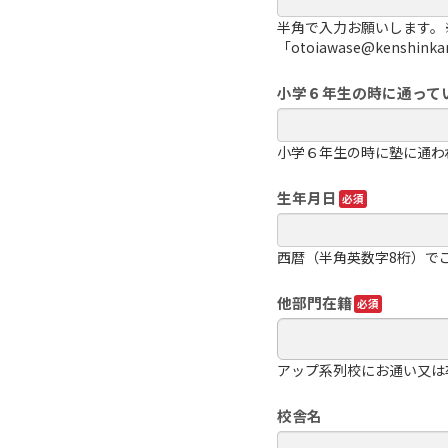
半角で入力お願いします。
「otoiawase@kensh
小学６年生の時に通って
小学６年生の時に塾に通わ
生年月日
西暦（半角英数字8桁）でご記入
他部門在籍
アップ系列校にお通い又は
校舎名