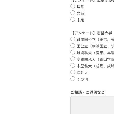
理系
文系
未定
【アンケート】志望大学
難関国公立（東京、東
国公立（横浜国立、筑
難関私大（慶應、早稲田
準難関私大（青山学院
中堅私大（成蹊、成城
海外大
その他
ご相談・ご質問など