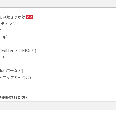
だいたきっかけ
スティング
布
ール)
Twitter)・LINEなど)
らせ
電柱広告など)
・アップ系列など)
を選択された方）