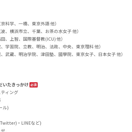
京科学、一橋、東京外語 他）
波、横浜市立、千葉、お茶の水女子 他）
、上智、国際基督教(ICU) 他）
、学習院、立教、明治、法政、中央、東京理科 他）
、武蔵、明治学院、津田塾、國學院、東京女子、日本女子 他）
だいたきっかけ
スティング
布
ール)
Twitter)・LINEなど)
らせ