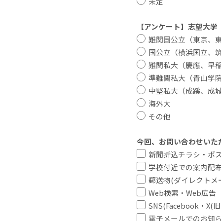
未定
【アンケート】志望大学
難関国公立（東京、東
国公立（横浜国立、筑
難関私大（慶應、早稲田
準難関私大（青山学院
中堅私大（成蹊、成城
海外大
その他
今回、お問い合わせいた
新聞折込チラシ・ポ
学校付近での案内配
郵送物(ダイレクトメ
Web検索・Web広告
SNS(Facebook・X(旧
電子メールでのお知