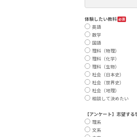
体験したい教科
英語
数学
国語
理科（物理）
理科（化学）
理科（生物）
社会（日本史）
社会（世界史）
社会（地理）
相談して決めたい
【アンケート】志望する
理系
文系